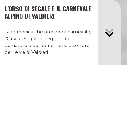
L'ORSO DI SEGALE E IL CARNEVALE
ALPINO DI VALDIERI
La domenica che precede il carnevale,
l’Orso di Segale, inseguito da
domatore e peroulíer torna a correre
per le vie di Valdieri.
L'Orso spaventa i bambini, fugge dai
domatori, importuna le donne, evita
l’acquasanta dei frati esorcisti: il suo risveglio
dal letargo comunica alle persone che la
cattiva stagione sta per finire. Poco alla volta
il canto degli uccelli romperà il lungo e
freddo silenzio invernale, i colori della terra si