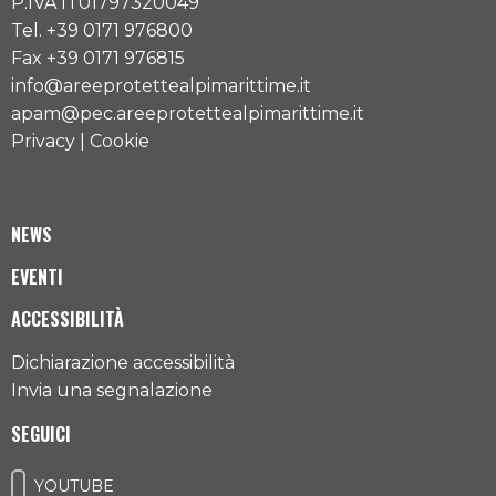
P.IVA IT01797320049
Tel. +39 0171 976800
Fax +39 0171 976815
info@areeprotettealpimarittime.it
apam@pec.areeprotettealpimarittime.it
Privacy
|
Cookie
NEWS
EVENTI
ACCESSIBILITÀ
Dichiarazione accessibilità
Invia una segnalazione
SEGUICI
YOUTUBE