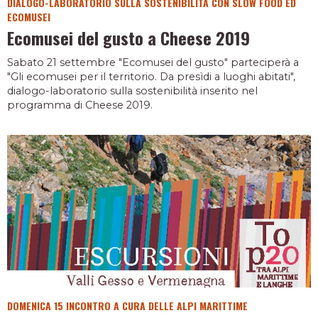
DIALOGO-LABORATORIO SULLA SOSTENIBILITÀ CON SLOW FOOD ED
ECOMUSEI
Ecomusei del gusto a Cheese 2019
Sabato 21 settembre "Ecomusei del gusto" parteciperà a
"Gli ecomusei per il territorio. Da presìdi a luoghi abitati",
dialogo-laboratorio sulla sostenibilità inserito nel
programma di Cheese 2019.
DOMENICA 15 INCONTRO A CURA DELLE ALPI MARITTIME