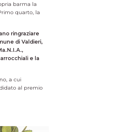
ropria barma la
(Primo quarto, la
ano ringraziare
mune di Valdieri,
Ma.N.I.A.,
arrocchiali e la
no, a cui
ndidato al premio