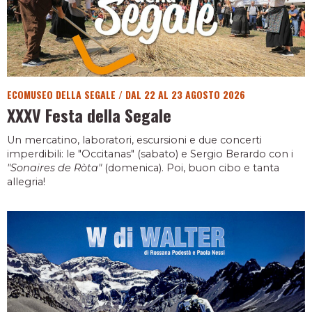
ECOMUSEO DELLA SEGALE
/
DAL 22 AL 23 AGOSTO 2026
XXXV Festa della Segale
Un mercatino, laboratori, escursioni e due concerti
imperdibili: le "Occitanas" (sabato) e Sergio Berardo con i
"Sonaires de Ròta"
(domenica). Poi, buon cibo e tanta
allegria!