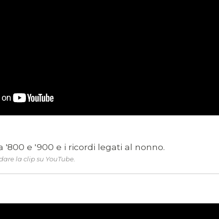
a '800 e '900 e i ricordi legati al nonno.
are la clip su YouTube.