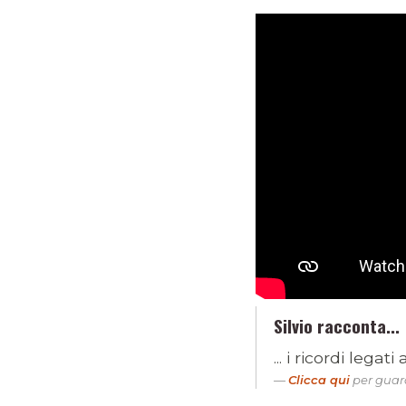
Silvio racconta...
... i ricordi legat
Clicca qui
per guard