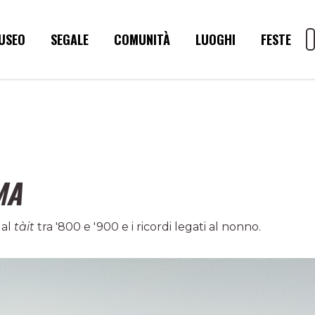
USEO
SEGALE
COMUNITÀ
LUOGHI
FESTE
MA
 al
tàit
tra '800 e '900 e i ricordi legati al nonno.