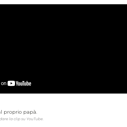
i al proprio papà.
are la clip su YouTube.