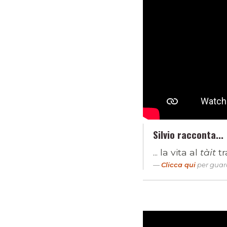
Silvio racconta...
... la vita al
tàit
tr
Clicca qui
per guard