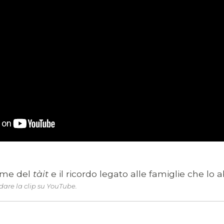
 nome del
tàit
e il ricordo legato alle famiglie che lo 
are la clip su YouTube.