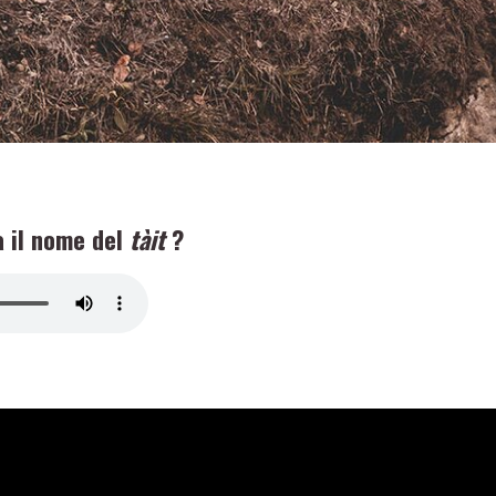
 il nome del
tàit
?