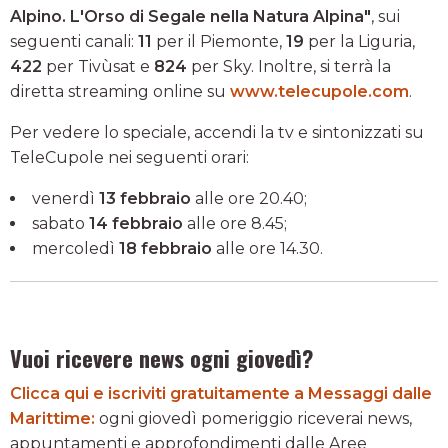
Alpino. L'Orso di Segale nella Natura Alpina"
, sui
seguenti canali:
11
per il Piemonte,
19
per la Liguria,
422
per Tivùsat e
824
per Sky. Inoltre, si terrà la
diretta streaming online su
www.telecupole.com
.
Per vedere lo speciale, accendi la tv e sintonizzati su
TeleCupole nei seguenti orari:
venerdì
13 febbraio
alle ore 20.40;
sabato
14 febbraio
alle ore 8.45;
mercoledì
18 febbraio
alle ore 14.30.
Vuoi ricevere news ogni giovedì?
Clicca qui e iscriviti gratuitamente a Messaggi dalle
Marittime:
ogni giovedì pomeriggio riceverai news,
appuntamenti e approfondimenti dalle Aree