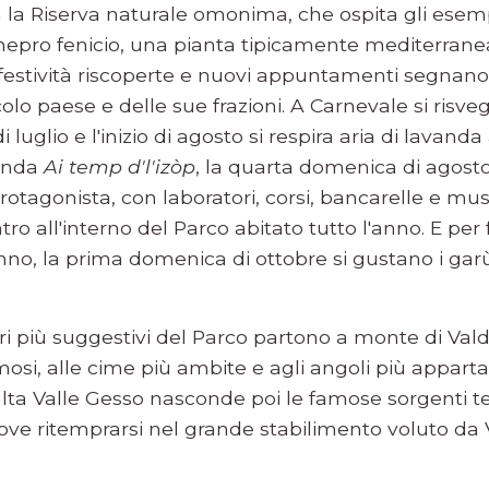
va la Riserva naturale omonima, che ospita gli esem
ginepro fenicio, una pianta tipicamente mediterrane
, festività riscoperte e nuovi appuntamenti segnano 
olo paese e delle sue frazioni. A Carnevale si risvegl
di luglio e l'inizio di agosto si respira aria di lava
vanda
Ai temp d'l'izòp
, la quarta domenica di agosto
rotagonista, con laboratori, corsi, bancarelle e mu
ntro all'interno del Parco abitato tutto l'anno. E per
nno, la prima domenica di ottobre si gustano i gar
rari più suggestivi del Parco partono a monte di Val
osi, alle cime più ambite e agli angoli più appartat
'alta Valle Gesso nasconde poi le famose sorgenti t
, dove ritemprarsi nel grande stabilimento voluto da