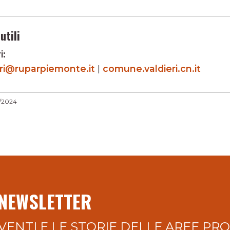
utili
i:
eri@ruparpiemonte.it
|
comune.valdieri.cn.it
1/2024
 NEWSLETTER
VENTI E LE STORIE DELLE AREE PR