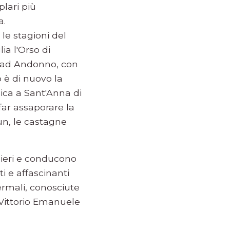
plari più
a.
le stagioni del
ia l'Orso di
nda ad Andonno, con
 è di nuovo la
sica a Sant'Anna di
 far assaporare la
ùn, le castagne
dieri e conducono
i e affascinanti
ermali, conosciute
 Vittorio Emanuele