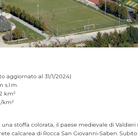
to aggiornato al 31/1/2024)
 s.l.m.
32 km²
./km²
una stoffa colorata, il paese medievale di Valdieri s
rete calcarea di Rocca San Giovanni-Saben. Subit