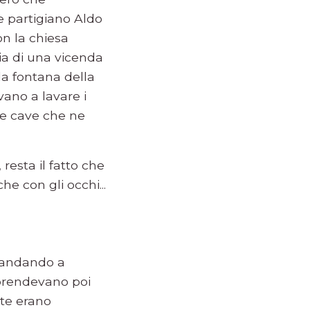
 e partigiano Aldo
n la chiesa
ia di una vicenda
la fontana della
vano a lavare i
che cave che ne
resta il fatto che
he con gli occhi...
, andando a
 prendevano poi
ste erano