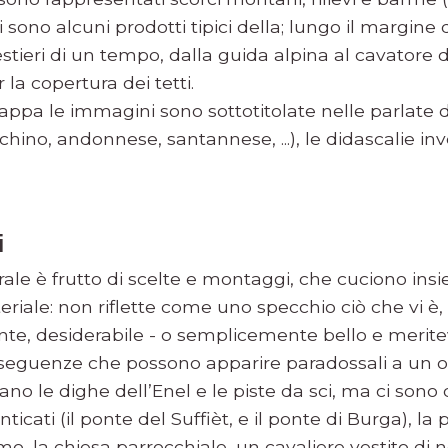
ci sono alcuni prodotti tipici della; lungo il margine
estieri di un tempo, dalla guida alpina al cavatore di
r la copertura dei tetti.
mappa le immagini sono sottotitolate nelle parlate 
hino, andonnese, santannese, ...), le didascalie in
i
le è frutto di scelte e montaggi, che cuciono ins
riale: non riflette come uno specchio ciò che vi è
nte, desiderabile - o semplicemente bello e merite
seguenze che possono apparire paradossali a un oc
o le dighe dell’Enel e le piste da sci, ma ci sono 
icati (il ponte del Suffièt, e il ponte di Burga), la 
o, la chiesa parrocchiale, un cavaliere vestito di 