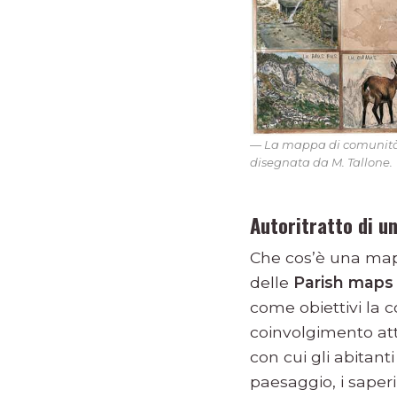
La mappa di comunità d
disegnata da M. Tallone.
Autoritratto di un
Che cos’è una map
delle
Parish maps
come obiettivi la c
coinvolgimento at
con cui gli abitant
paesaggio, i saper