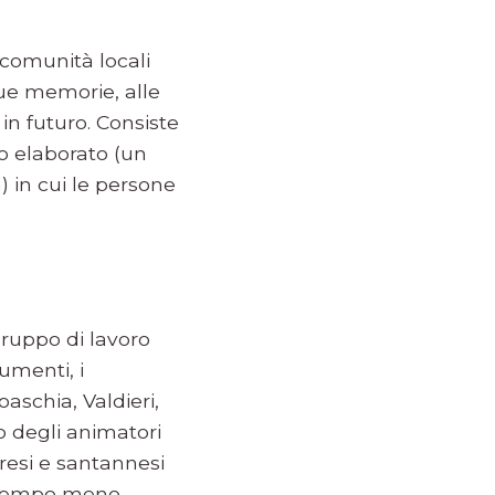
comunità locali
sue memorie, alle
in futuro. Consiste
 o elaborato (un
) in cui le persone
ruppo di lavoro
numenti, i
schia, Valdieri,
o degli animatori
resi e santannesi
contempo meno