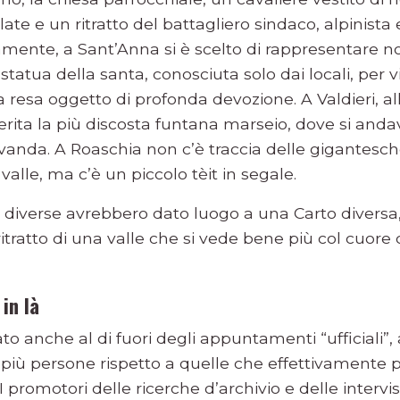
ate e un ritratto del battagliero sindaco, alpinista
ente, a Sant’Anna si è scelto di rappresentare no
tatua della santa, conosciuta solo dai locali, per v
 resa oggetto di profonda devozione. A Valdieri, al
erita la più discosta funtana marseio, dove si anda
 lavanda. A Roaschia non c’è traccia delle gigantes
valle, ma c’è un piccolo tèit in segale.
 diverse avrebbero dato luogo a una Carto diversa, 
ritratto di una valle che si vede bene più col cuore c
in là
ato anche al di fuori degli appuntamenti “ufficiali”
più persone rispetto a quelle che effettivamente
 I promotori delle ricerche d’archivio e delle intervi