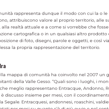
nità rappresenta dunque il modo con cui la o le 
o, attribuiscono valore al proprio territorio, alle 
 alla realtà attuale e a come si vorrebbe che fosse 
zione cartografica o in un qualsiasi altro prodotto
sizione di foto, disegni, parole e oggetti, e così via
essa la propria rappresentazione del territorio.
dra
ella mappa di comunità ha coinvolto nel 2007 un g
abitanti della Valle Gesso. “Quali sono i luoghi, i mo
i che meglio rappresentano Entracque, Andonno, Roa
 è discusso insieme per mesi, con il coordinament
a Segale. Entracquesi, andonnesi, roaschini, valdie
ontati per mesi su quanto c’è di più ovvio e nel 