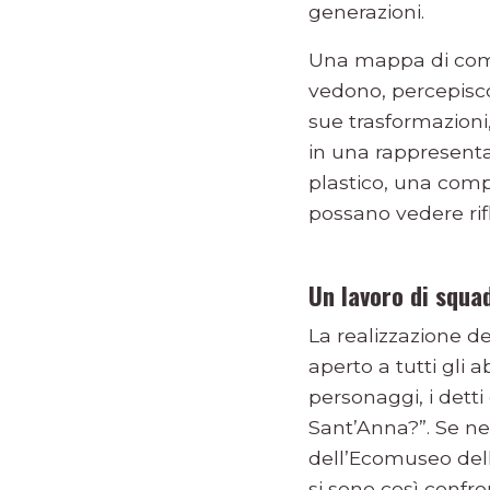
generazioni.
Una mappa di comu
vedono, percepiscon
sue trasformazioni,
in una rappresenta
plastico, una compo
possano vedere rifl
Un lavoro di squa
La realizzazione d
aperto a tutti gli 
personaggi, i dett
Sant’Anna?”. Se ne
dell’Ecomuseo dell
si sono così confr