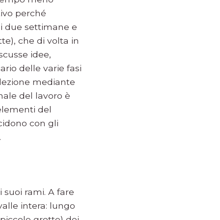
ttivo perché
ni due settimane e
e), che di volta in
scusse idee,
rio delle varie fasi
selezione mediante
inale del lavoro è
 elementi del
ncidono con gli
.
i suoi rami. A fare
alle intera: lungo
piccole grotte) dei