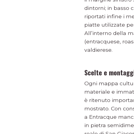
dintorni; in basso 
riportati infine i m
piatte utilizzate pe
All’interno della 
(entracquese, roasc
valdierese.
Scelte e montagg
Ogni mappa cultura
materiale e immate
è ritenuto importa
mostrato. Con con
a Entracque mancan
in pietra semidiment
reale di San Giacom