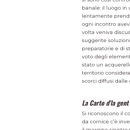
banale: il luogo in 
lentamente prendes
ogni incontro aveva
volta veniva discu
suggerite soluzioni
preparatorie e di 
voto degli elementi 
stato un acquerello
territorio consider
scorci diffusi dalle
La Carto d'la gent 
Si riconoscono il c
da cornice c’è inv
il margine sinistro