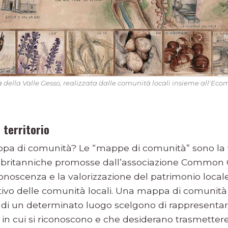
ella Valle Gesso, realizzata dalle comunità locali insieme all'Eco
 territorio
pa di comunità? Le “mappe di comunità” sono la v
britanniche promosse dall’associazione Common 
onoscenza e la valorizzazione del patrimonio locale
tivo delle comunità locali. Una mappa di comunit
i di un determinato luogo scelgono di rappresentare 
i in cui si riconoscono e che desiderano trasmetter