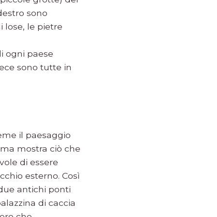
 destro sono
 lose, le pietre
di ogni paese
vece sono tutte in
ieme il paesaggio
, ma mostra ciò che
vole di essere
chio esterno. Così
due antichi ponti
palazzina di caccia
nero che