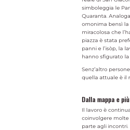
simboleggia le Parl
Quaranta. Analogam
omonima bensì la s
miracolosa che l’ha
piazza è stata pref
panni e l’isòp, la
hanno sfigurato la 
Senz’altro persone
quella attuale è il 
Dalla mappa e più 
Il lavoro è continu
coinvolgere molte 
parte agli incontri.