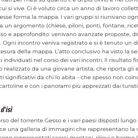
cui si vive. Ci è voluto circa un anno di lavoro colle
se forma la mappa. I vari gruppi si riunivano og
 un argomento (chiese, piloni, ponti, fontane, ricett
sso e approfondito: venivano avanzate proposte, di
. Ogni incontro veniva registrato e si è tenuto un dia
stesura della mappa. L’atto conclusivo ha visto la 
individuati nel corso dei vari incontri. ll risultato f
 realizzato da una giovane artista, che riporta gli
ati significativi da chi lo abita - che spesso non coi
 cartoline e con i panorami più apprezzati dai turisti
d‘isì
orso del torrente Gesso e i vari paesi disposti lungo 
ece una galleria di immagini che rappresentano la v
 sono rappresentati scorci montani, rilievi e barme (