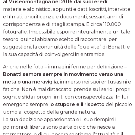
al Museomontagna nel 2016 dai suoi eredi
:
materiale alpinistico, appunti e dattiloscritti, interviste
e filmati, onorificenze e documenti, sessant’anni di
corrispondenza e di ritagli stampa. E circa 110.000
fotografie. Impossibile esporre integralmente un tale
tesoro, quindi abbiamo scelto di raccontare, per
suggestioni, la continuità delle “due vite” di Bonatti e
la sua capacità di coinvolgerci in entrambe.
Anche nelle foto – immagini ferme per definizione –
Bonatti sembra sempre in movimento verso una
meta o una meraviglia
, immerso nei suoi entusiasmi e
fatiche. Non è mai distaccato: prende sul serio i propri
sogni, e sfida i propri limiti con consapevolezza. In lui
emergono sempre
lo stupore e il rispetto
del piccolo
uomo al cospetto della grande natura.
La sua dedizione appassionata e il suo riempirsi i
polmoni di libertà sono parte di ciò che riesce a
trasmetterci e di cui ancora sentiamo l’attualità e il