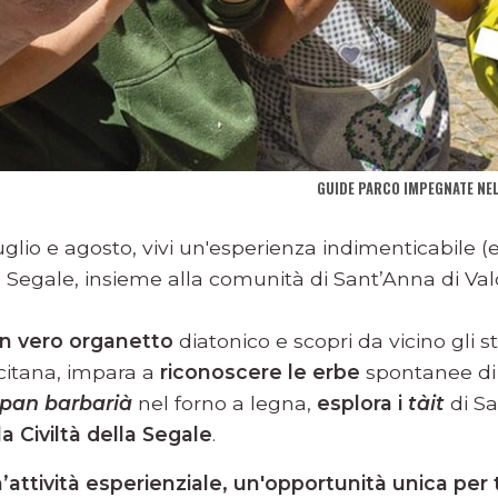
GUIDE PARCO IMPEGNATE NEL 
lio e agosto, vivi un'esperienza indimenticabile (e
 Segale, insieme alla comunità di Sant’Anna di Vald
n vero organetto
diatonico e scopri da vicino gli 
ccitana, impara a
riconoscere le erbe
spontanee di
pan barbarià
nel forno a legna,
esplora i
tàit
di Sa
la Civiltà della Segale
.
attività esperienziale, un'opportunità unica pe