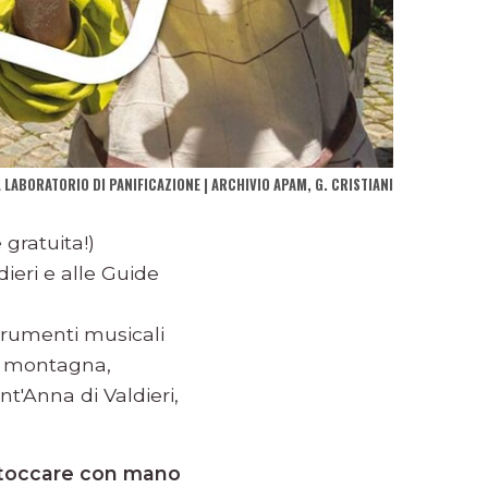
LABORATORIO DI PANIFICAZIONE | ARCHIVIO APAM, G. CRISTIANI
 gratuita!)
ieri e alle Guide
strumenti musicali
 montagna,
nt'Anna di Valdieri,
r toccare con mano