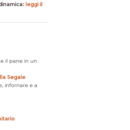
 dinamica:
leggi il
e il pane in un
lla Segale
 infornare e a
itario