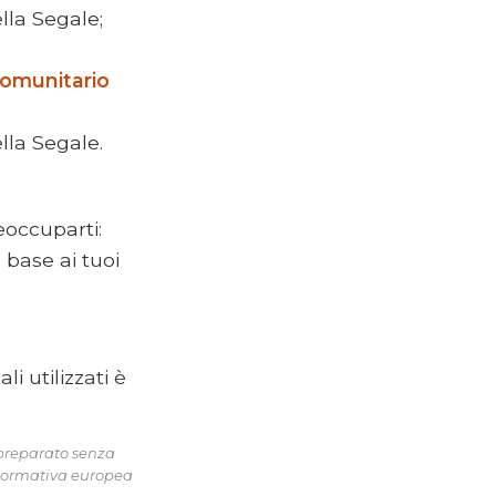
lla Segale;
comunitario
lla Segale.
eoccuparti:
 base ai tuoi
i utilizzati è
 preparato senza
 normativa europea