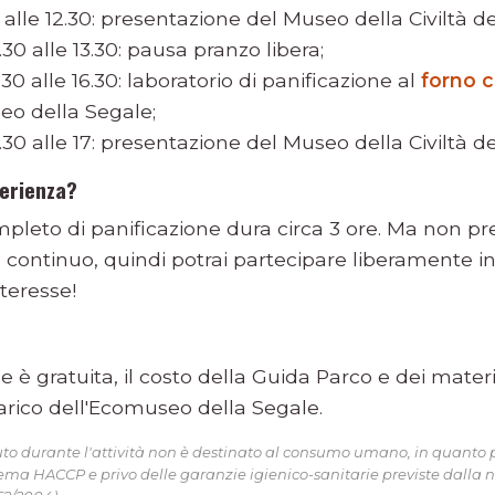
 alle 12.30: presentazione del Museo della Civiltà de
.30 alle 13.30: pausa pranzo libera;
.30 alle 16.30: laboratorio di panificazione al
forno 
eo della Segale;
.30 alle 17: presentazione del Museo della Civiltà de
perienza?
ompleto di panificazione dura circa 3 ore. Ma non pr
clo continuo, quindi potrai partecipare liberamente in
nteresse!
 è gratuita, il costo della Guida Parco e dei material
rico dell'Ecomuseo della Segale.
uto durante l'attività non è destinato al consumo umano, in quanto
stema HACCP e privo delle garanzie igienico-sanitarie previste dalla