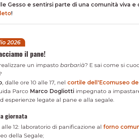
alle Gesso e sentirsi parte di una comunità viva e
leto
!
io 2026
acciamo il pane!
 realizzare un impasto
barbarià
? E sai come si cuoc
?
o
, dalle ore 10 alle 17, nel
cortile dell'Ecomuseo de
uida Parco
Marco Dogliotti
impegnato a impastare,
ed esperienze legate al pane e alla segale.
la giornata
 alle 12: laboratorio di panificazione al
forno comun
eo della Segale;